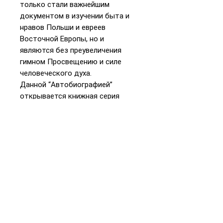
только стали важнейшим
документом в изучении быта и
нравов Польши и евреев
Восточной Европы, но и
являются без преувеличения
гимном Просвещению и силе
человеческого духа.
Данной “Автобиографией”
открывается книжная серия
“Наследие Соломона Маймона”,
цель которой — ознакомление
русскоязычных читателей с его
творчеством.
Ответственный редактор серии
“Наследие Соломона Маймона”
Семен Мордухович Якерсон —
доктор исторических наук,
заведующий кафедрой
семитологии и гебраистики
Санкт-Петербургского