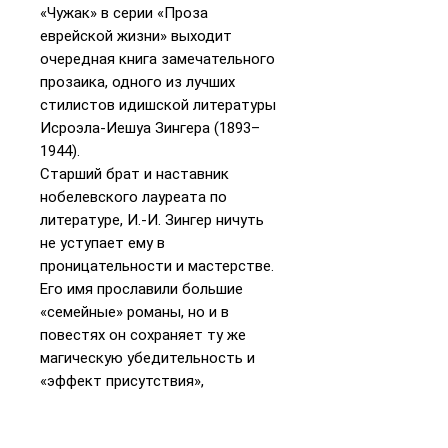
«Чужак» в серии «Проза
еврейской жизни» выходит
очередная книга замечательного
прозаика, одного из лучших
стилистов идишской литературы
Исроэла-Иешуа Зингера (1893–
1944).
Старший брат и наставник
нобелевского лауреата по
литературе, И.-И. Зингер ничуть
не уступает ему в
проницательности и мастерстве.
Его имя прославили большие
«семейные» романы, но и в
повестях он сохраняет ту же
магическую убедительность и
«эффект присутствия»,
заставляющие читателя верить
во все происходящее.