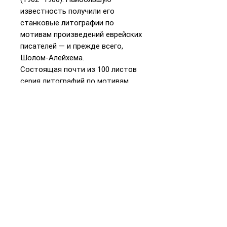
известность получили его
станковые литографии по
мотивам произведений еврейских
писателей — и прежде всего,
Шолом-Алейхема.
Состоящая почти из 100 листов
серия литографий по мотивам
«Стемпеню» была выполнена
Капланом в 1963–1967 годах.
Отдельные работы добавлялись
к серии вплоть до начала 1970-х
годов. Центральным сюжетом
«Стемпеню» стала еврейская
свадьба со всеми ее атрибутами
— обрядами, свадебными
музыкантами, танцами и
весельем. Хотя художник не
пошел по пути прямого
иллюстрирования романа (его