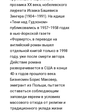
прозаика XX века, нобелевского
лауреата Исаака Башевиса
Зингера (1904—1991). На идише
«Тени над Гудзоном»
публиковались в 1957–1958 годах
в нью-йоркской газете
«Форвертс», в переводе на
английский роман вышел
отдельной книгой только в 1998
году, уже после смерти автора.
Действие романа
разворачивается в США в конце
40-х годов прошлого века.
Бизнесмен Борис Маковер,
эмигрант из Польши, пытается
оставаться соблюдающим
заповеди евреем в условиях
массового отхода от религии и
традиционного уклада жизни