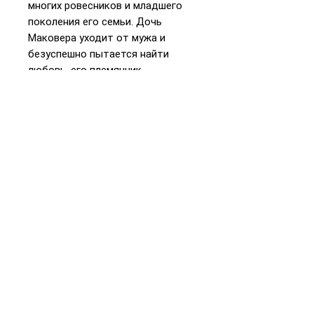
многих ровесников и младшего
поколения его семьи. Дочь
Маковера уходит от мужа и
безуспешно пытается найти
любовь, его племянник
отказывается от веры предков
ради религии коммунизма. Фоном
событий романа служат травма
Холокоста, борьба за
независимость Израиля, а также
конфликт между
идеализированной мечтой о
коммунизме и реальностью
сталинской тирании в Советском
Союзе.