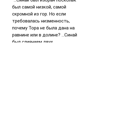
был самой низ­кой, самой
скромной из гор. Но если
требовалась низменность,
почему Тора не была дана на
равнине или в долине? ...Синай
был слиянием двух
противоположностей высокого и
низкого уровней, Бога и человека.
И в том значение Торы''.
📞
+972 54-452-4969
Телефон и
WhatsApp
Подарочная карта
«Книжники Израиль»
Интернет-магазин и