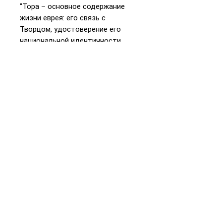
"Тора – основное содержание
жизни еврея: его связь с
Творцом, удостоверение его
национальной идентичности,
план достижения совершенства,
к которому он стремится".
📞
+972 54-452-4969
Телефон и
WhatsApp
Подарочная карта
«Книжники Израиль»
Интернет-магазин и
доставка
Политика конфиденциальности