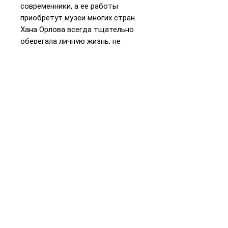
современники, а ее работы
приобретут музеи многих стран.
Хана Орлова всегда тщательно
оберегала личную жизнь, не
существует более или менее
полной ее биографии. На основе
документов и свидетельств
современников и родственников
французская журналистка
Ребекка Бенаму представляет
свою версию жизни яркой и
самобытной художницы.
📞
+972 54-452-4969