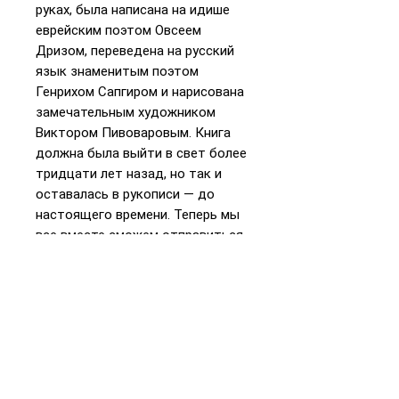
руках, была написана на идише
еврейским поэтом Овсеем
Дризом, переведена на русский
язык знаменитым поэтом
Генрихом Сапгиром и нарисована
замечательным художником
Виктором Пивоваровым. Книга
должна была выйти в свет более
тридцати лет назад, но так и
оставалась в рукописи — до
настоящего времени. Теперь мы
все вместе сможем отправиться
в Хелм — главный город
еврейского фольклора. Кто-то
считает его жителей глупцами, но
так ли это? Окажись вы на их
месте, как бы вы поступили?