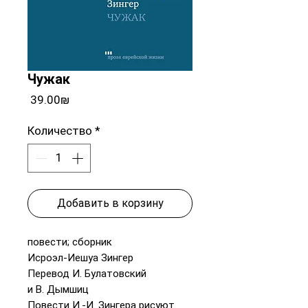
Чужак
Цена
‏39.00 ‏₪
Количество
*
Добавить в корзину
повести; сборник
Исроэл-Иешуа Зингер
Перевод И. Булатовский
и В. Дымшиц
Повести И.-И. Зингера рисуют