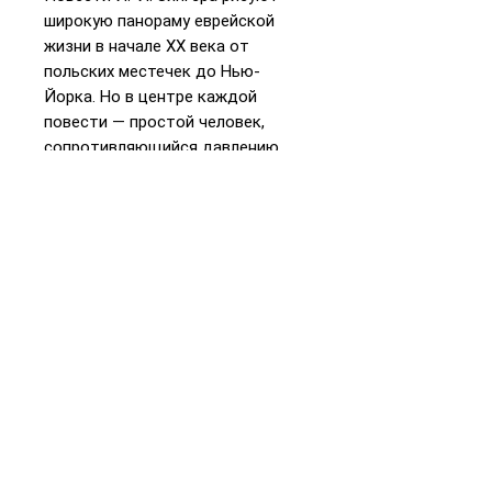
широкую панораму еврейской
жизни в начале ХХ века от
польских местечек до Нью-
Йорка. Но в центре каждой
повести — простой человек,
сопротивляющийся давлению
общества и обстоятельств,
побеждающий или гибнущий в
этой борьбе.
📞
+972 54-452-4969
Телефон и
WhatsApp
Подарочная карта
«Книжники Израиль»
Интернет-магазин и