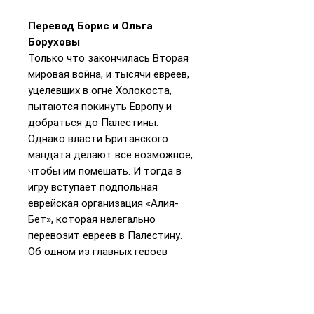
Перевод Борис и Ольга
Боруховы
Только что закончилась Вторая
мировая война, и тысячи евреев,
уцелевших в огне Холокоста,
пытаются покинуть Европу и
добраться до Палестины.
Однако власти Британского
мандата делают все возможное,
чтобы им помешать. И тогда в
игру вступает подпольная
еврейская организация «Алия-
Бет», которая нелегально
перевозит евреев в Палестину.
Об одном из главных героев
«Алии-Бет» Йоси Харэле,
переправившем в Палестину
более 20 тысяч репатриантов, и