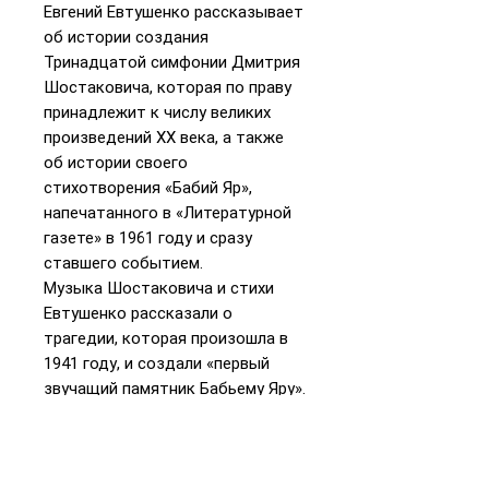
Евгений Евтушенко рассказывает
об истории создания
Тринадцатой симфонии Дмитрия
Шостаковича, которая по праву
принадлежит к числу великих
произведений ХХ века, а также
об истории своего
стихотворения «Бабий Яр»,
напечатанного в «Литературной
газете» в 1961 году и сразу
ставшего событием.
Музыка Шостаковича и стихи
Евтушенко рассказали о
трагедии, которая произошла в
1941 году, и создали «первый
звучащий памятник Бабьему Яру».
В книге поэзия чередуется с
воспоминаниями, отрывками из
писем, газетных статей,
документов — и читателю