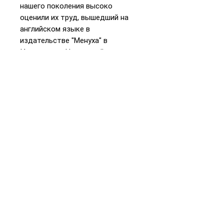
нашего поколения высоко
оценили их труд, вышедший на
английском языке в
издательстве "Менуха" в
Иерусалиме. На русский язык эту
книгу перевел известный
переводчик р Нахум Пурер.
📞
+972 54-452-4969
Телефон и
WhatsApp
Подарочная карта
«Книжники Израиль»
Интернет-магазин и
доставка
Политика конфиденциальности