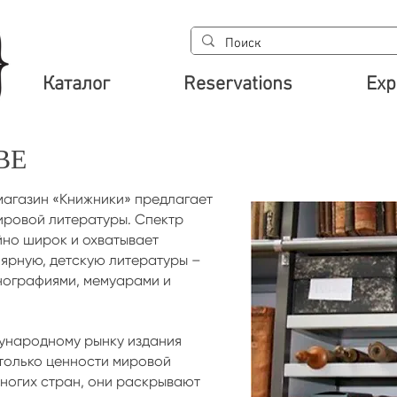
Каталог
Reservations
Exp
ВЕ
магазин «Книжники» предлагает
ировой литературы. Спектр
йно широк и охватывает
ярную, детскую литературы –
нографиями, мемуарами и
ународному рынку издания
только ценности мировой
многих стран, они раскрывают