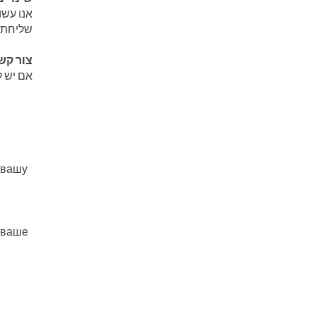
אנו עשו
שליחת .
צור ק:
אם יש .
 вашу
 ваше