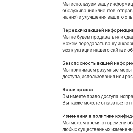
Мы используем вашу информаци
обслуживания клиентов, отправ
на них) и улучшения вашего опы
Передача вашей информаци
Мы не будем продавать или сда
можем передавать вашу информ
эксплуатации нашего сайта и об
Безопасность вашей информ
Мы принимаем разумные меры 
доступа, использования или рас
Ваши права:
Вы имеете право доступа, испр
Вы также можете отказаться от
Изменения в политике конфи
Мы можем время от времени об
любых существенных изменения