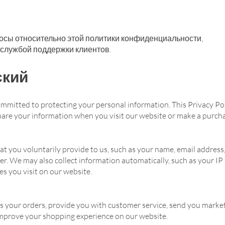
росы относительно этой политики конфиденциальности,
 службой поддержки клиентов.
ский
mmitted to protecting your personal information. This Privacy Po
share your information when you visit our website or make a purch
at you voluntarily provide to us, such as your name, email address
. We may also collect information automatically, such as your IP
s you visit on our website.
s your orders, provide you with customer service, send you marke
 improve your shopping experience on our website.