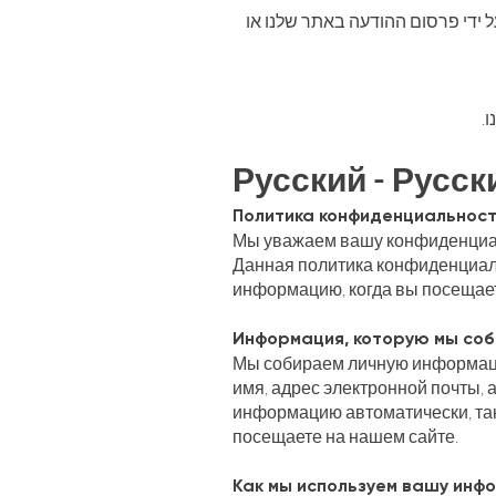
 על ידי פרסום ההודעה באתר שלנו או
ו
Русский - Русск
Политика конфиденциальнос
Мы уважаем вашу конфиденциа
Данная политика конфиденциаль
информацию, когда вы посещает
Информация, которую мы со
Мы собираем личную информаци
имя, адрес электронной почты,
информацию автоматически, таку
посещаете на нашем сайте.
Как мы используем вашу инф