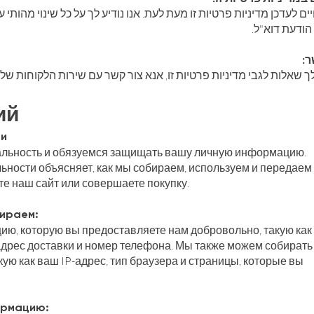
יים לעדכן מדיניות פרטיות זו מעת לעת. אנו נודיע לך על כל שינוי מהותי
הודעת דוא"ל
שר
לך שאלות לגבי מדיניות פרטיות זו, אנא צור קשר עם שירות הלקוחות שלנ
ий
ти
льность и обязуемся защищать вашу личную информацию.
ности объясняет, как мы собираем, используем и передаем
е наш сайт или совершаете покупку.
бираем:
ю, которую вы предоставляете нам добровольно, такую как
 адрес доставки и номер телефона. Мы также можем собирать
ю как ваш IP-адрес, тип браузера и страницы, которые вы
ормацию: