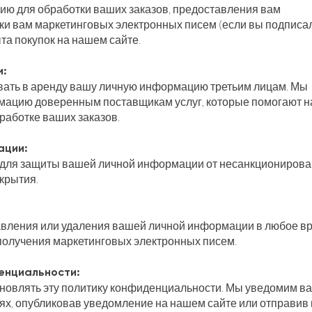
ю для обработки ваших заказов, предоставления вам
ки вам маркетинговых электронных писем (если вы подписа
та покупок на нашем сайте.
и:
вать в аренду вашу личную информацию третьим лицам. Мы
ацию доверенным поставщикам услуг, которые помогают н
работке ваших заказов.
ации:
для защиты вашей личной информации от несанкционирова
крытия.
авления или удаления вашей личной информации в любое в
 получения маркетинговых электронных писем.
денциальности:
новлять эту политику конфиденциальности. Мы уведомим ва
х, опубликовав уведомление на нашем сайте или отправив