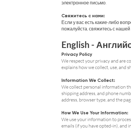
электронное письмо.
Свяжитесь с нами:
Если у вас есть какие-либо воп
пожалуйста, свяжитесь с нашей
English - Англий
Privacy Policy
We respect your privacy and are co
explains how we collect, use, and 
Information We Collect:
We collect personal information th
shipping address, and phone number
address, browser type, and the page
How We Use Your Information:
We use your information to proces
emails (if you have opted-in), and