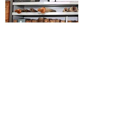
📞
+972 54-452-4969
Телефон и
WhatsApp
Подарочная карта
«Книжники Израиль»
Интернет-магазин и
доставка
Политика конфиденциальности