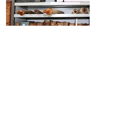
📞
+972 54-452-4969
Телефон и
WhatsApp
Подарочная карта
«Книжники Израиль»
Интернет-магазин и
доставка
Политика конфиденциальности