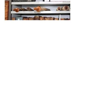
📞
+972 54-452-4969
Телефон и
WhatsApp
Подарочная карта
«Книжники Израиль»
Интернет-магазин и
доставка
Политика конфиденциальности