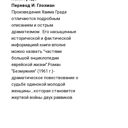
Перевод И. Глозман
Произведения Хаима Граде
отличаются подробным
описанием и острым
драматизмом . Его насыщенные
исторической и фактической
информацией книги вполне
можно назвать ''частями
большой энциклопедии
еврейской жизни''.Роман
''Безмужняя'' (1961 г.)-
драматическое повествование о
судьбе одинокой молодой
женщины , которая становится
жертвой войны двух раввинов.
Один выполняет предписание
Закона , а другой слушает голос
совести.Постепенно конфликт
перерастает в трагедию,