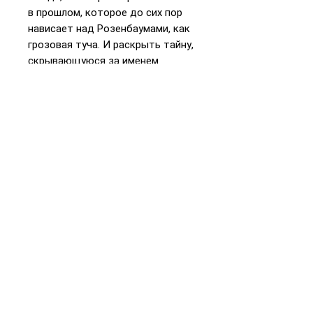
в прошлом, которое до сих пор
нависает над Розенбаумами, как
грозовая туча. И раскрыть тайну,
скрывающуюся за именем
двоюродного деда Виктора…
«Виктор» — дебютный роман
нидерландской писательницы
Юдит Фанто,сплетенный из двух
параллельных сюжетных линий,
прошлого и настоящего, между
которыми героине предстоит
найти связь во имя будущего, во
имя «непрерывности жизни», как
говорит один из ее предков.