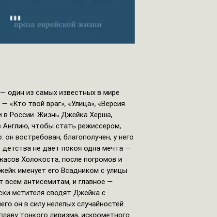
 — один из самых известных в мире
 — «Кто твой враг», «Улица», «Версия
и в России. Жизнь Джейка Херша,
в Англию, чтобы стать режиссером,
 он востребован, благополучен, у него
с детства не дает покоя одна мечта —
жасов Холокоста, после погромов и
жейк именует его Всадником с улицы
т всем антисемитам, и главное —
ски мстителя сводят Джейка с
его он в силу нелепых случайностей
сплаву тонкого лиризма, искрометного