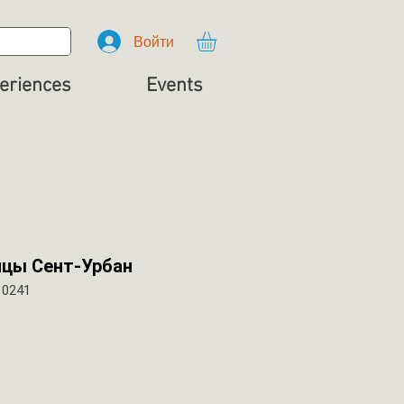
Войти
eriences
Events
ицы Сент-Урбан
10241