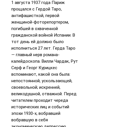
1 августа 1937 года Париж
прощался с Гердой Таро,
антифашисткой, первой
женщиной-фоторепортером,
погибшей в охваченной
гражданской войной Испании. В
тот день ей должно было
исполниться 27 лет. Герда Таро
— главный нерв романа-
калейдоскопа. Вилли Чардак, Рут
Серф и Георг Курицкес
вспоминают, какой она была:
непостоянной, ускользающей,
своевольной; искренней,
великодушной, отважной. Перед
читателем проходит череда
исторических лиц и событий
эпохи 1930-х, вобравшей
вобравшую в себя
экономическую депрессию,