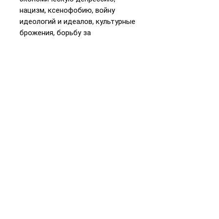
нацизм, ксенофобию, войну
идеологий и идеалов, культурные
брожения, борьбу за
справедливость и лучший мир и,
конечно же, невероятный взлет
репортажной фотографии. Роман
писательницы и переводчицы
Хелены Янечек, основанный на
фактах и документах, был
удостоен в Италии престижной
премии «Стрега» (2018) и издан
на десятках языков по всему
миру.
📞
+972 54-452-4969