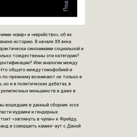
ями «квир» и «еврейство», об их
авнюю историю. В начале XX века
 практически синонимами социальной и
олько тождественны эти категории?
идентификации? Или аналогии между
Что общего между гомофобией и
 по-прежнему возникают не только в
, но и в политических дебатах, в
и религиозных меньшинств и даже в
ны вошедшие в данный сборник эссе
ласти иудаики и гендерных
тоит «заглянуть в чулан» к Фрейду,
занд и совершить каминг-аут с Даной