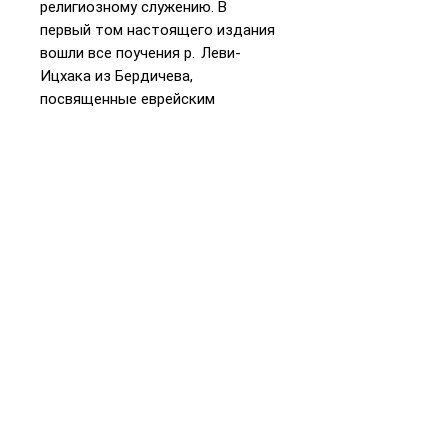
религиозному служению. В
первый том настоящего издания
вошли все поучения р. Леви-
Ицхака из Бердичева,
посвященные еврейским
праздникам и выделенным
датам. Книга, снабженная
подробными комментариями и
справочными материалами,
адресована как читателям, вовсе
не знакомым с учением
хасидизма, так и тем, кто уже
многие годы занимается его
изучением. На русский язык в
полном объеме переводится
впервые.