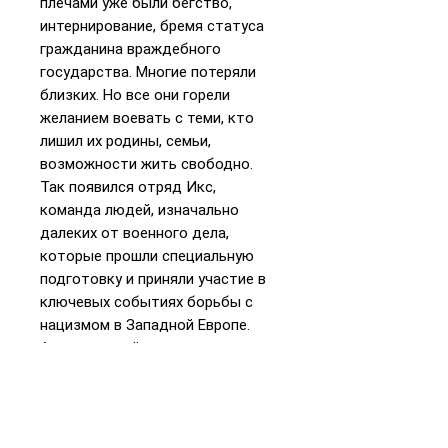
плечами уже были бегство,
интернирование, бремя статуса
гражданина враждебного
государства. Многие потеряли
близких. Но все они горели
желанием воевать с теми, кто
лишил их родины, семьи,
возможности жить свободно.
Так появился отряд Икс,
команда людей, изначально
далеких от военного дела,
которые прошли специальную
подготовку и приняли участие в
ключевых событиях борьбы с
нацизмом в Западной Европе.
Американский историк и
публицист Леа Гарретт собрала
уникальный материал, в том
числе взяла интервью у
участников событий. Она