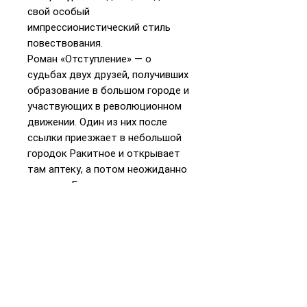
свой особый
импрессионистический стиль
повествования.
Роман «Отступление» — о
судьбах двух друзей, получивших
образование в большом городе и
участвующих в революционном
движении. Один из них после
ссылки приезжает в небольшой
городок Ракитное и открывает
там аптеку, а потом неожиданно
умирает. Его друг пытается
расследовать его смерть.Роман
был начат писателем в 1913 году,
в период между двух революций,
когда наступило затишье, но
брожение умов продолжалось.