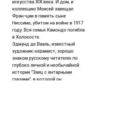
искусства XIX века. И дом, и
коллекцию Моисей завещал
Фран¬ции в память сыне
Ниссиме, убитом на войне в 1917
году. Вся семья Камондо погибла
в Холокосте.
Эдмунд де Вааль, известный
художник-керамист, хорошо
знаком русскому читателю по
глубоко личной и необычайной
истории “Заяц с янтарными
глазами”, в которой он
прослеживает судьбу своих
предков, семьи Эфрусси, тесно
связанных с Камондо. А книгу,
составленную из вымышленных
писем Моисею, де Вааль написал
после своей выставки в музее
Камондо. Эти пятьдесят писем —
не только история семьи