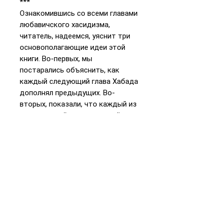
***
Ознакомившись со всеми главами
любавичского хасидизма,
читатель, надеемся, уяснит три
основополагающие идеи этой
книги. Во-первых, мы
постарались объяснить, как
каждый следующий глава Хабада
дополнял предыдущих. Во-
вторых, показали, что каждый из
них внес свой неповторимый
вклад в любавичский хасидизм.
И, наконец, читатель сможет
убедиться, что правление
седьмого главы Хабада, Ребе,
стало кульминацией всего,
начатого рабби Шнеуром-­
Залманом из Ляд. Иными
словами, Ребе сделал все
возможное, чтобы настало