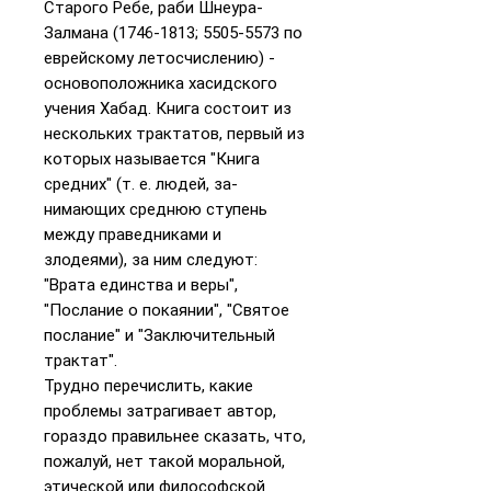
Старого Ребе, раби Шнеура-
Залмана (1746-1813; 5505-5573 по
еврейскому летосчислению) -
основополож­ника хасидского
учения Хабад. Книга состоит из
нескольких тракта­тов, первый из
которых называется "Книга
средних" (т. е. людей, за­
нимающих среднюю ступень
между праведниками и
злодеями), за ним следуют:
"Врата единства и веры",
"Послание о покаянии", "Святое
послание" и "Заключительный
трактат".
Трудно перечислить, какие
проблемы затрагивает автор,
гораздо правильнее сказать, что,
пожа­луй, нет такой моральной,
этической или философской