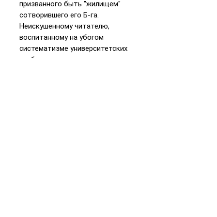
призванного быть "жилищем"
сотворившего его Б-га.
Неискушенному читателю,
воспитанному на убогом
систематиз­ме университетских
учебников, изложение кажется с
первого взгляда бессистемным,
но чем больше он углубляется в
изучение, тем больше
раскрываются ему глубинные
ассоциации и невидимые
огрубевшему от
неодухотворяемой телесной
жизни разуму взаимосвязи
проблем, и недаром давно уже
поняли искушенные в Торе, что
каждое слово и каждая буква в
книге "Тания" полны глубокого,
неисчерпаемого смысла и
духовной силы и что надо строго