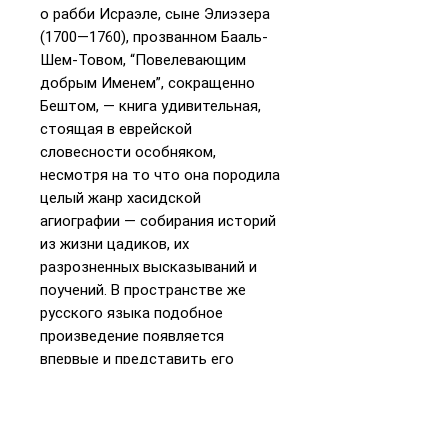
о рабби Исраэле, сыне Элиэзера
(1700—1760), прозванном Бааль-
Шем-Товом, “Повелевающим
добрым Именем”, сокращенно
Бештом, — книга удивительная,
стоящая в еврейской
словесности особняком,
несмотря на то что она породила
целый жанр хасидской
агиографии — собирания историй
из жизни цадиков, их
разрозненных высказываний и
поучений. В пространстве же
русского языка подобное
произведение появляется
впервые и представить его
читателю — задача весьма
непростая. Истории о Беште
долгое время передавались из