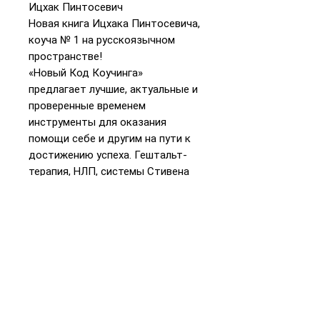
Ицхак Пинтосевич
Новая книга Ицхака Пинтосевича,
коуча № 1 на русскоязычном
пространстве!
«Новый Код Коучинга»
предлагает лучшие, актуальные и
проверенные временем
инструменты для оказания
помощи себе и другим на пути к
достижению успеха. Гештальт-
терапия, НЛП, системы Стивена
Кови, Тони Робинса и другие
системы прикладной психологии
— готовая программа действий
для тех, кто стремится к успеху и
тех, кто ведет к успеху других.